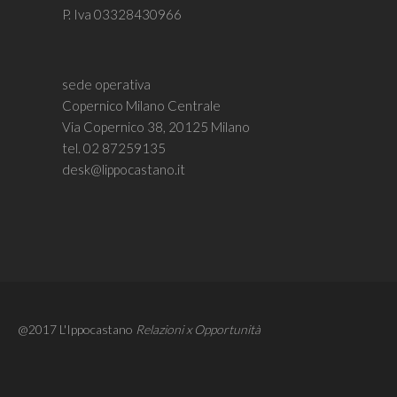
P. Iva 03328430966
sede operativa
Copernico Milano Centrale
Via Copernico 38,
20125 Milano
tel. 02 87259135
desk@lippocastano.it
@2017 L'Ippocastano
Relazioni x Opportunità