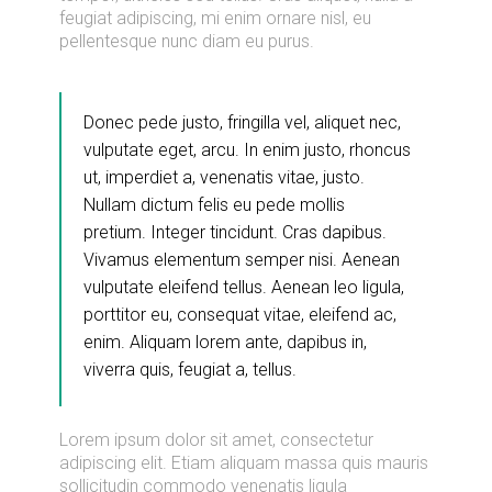
feugiat adipiscing, mi enim ornare nisl, eu
pellentesque nunc diam eu purus.
Donec pede justo, fringilla vel, aliquet nec,
vulputate eget, arcu. In enim justo, rhoncus
ut, imperdiet a, venenatis vitae, justo.
Nullam dictum felis eu pede mollis
pretium. Integer tincidunt. Cras dapibus.
Vivamus elementum semper nisi. Aenean
vulputate eleifend tellus. Aenean leo ligula,
porttitor eu, consequat vitae, eleifend ac,
enim. Aliquam lorem ante, dapibus in,
viverra quis, feugiat a, tellus.
Lorem ipsum dolor sit amet, consectetur
adipiscing elit. Etiam aliquam massa quis mauris
sollicitudin commodo venenatis ligula