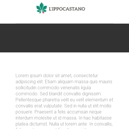
Right Sidebar
A sample page description
Lorem ipsum dolor sit amet, consectetur
adipiscing elit. Etiam aliquam massa quis mauris
sollicitudin commodo venenatis ligula
commodo. Sed blandit convallis dignissim.
Pellentesque pharetra velit eu velit elementum et
convallis erat vulputate. Sed in nulla ut elit mollis
posuere. Praesent a felis accumsan neque
interdum molestie ut id massa. In hac habitasse
platea dictumst. Nulla ut lorem ante. In convallis,