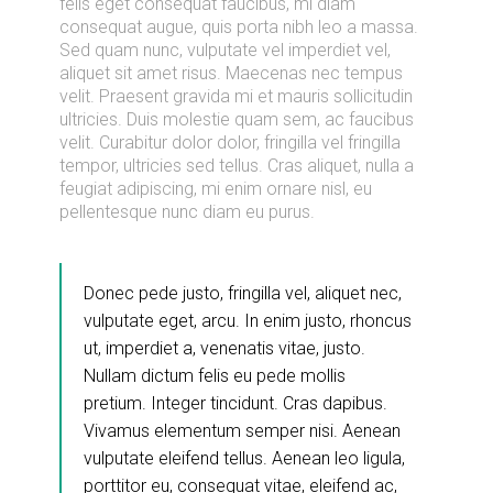
felis eget consequat faucibus, mi diam
consequat augue, quis porta nibh leo a massa.
Sed quam nunc, vulputate vel imperdiet vel,
aliquet sit amet risus. Maecenas nec tempus
velit. Praesent gravida mi et mauris sollicitudin
ultricies. Duis molestie quam sem, ac faucibus
velit. Curabitur dolor dolor, fringilla vel fringilla
tempor, ultricies sed tellus. Cras aliquet, nulla a
feugiat adipiscing, mi enim ornare nisl, eu
pellentesque nunc diam eu purus.
Donec pede justo, fringilla vel, aliquet nec,
vulputate eget, arcu. In enim justo, rhoncus
ut, imperdiet a, venenatis vitae, justo.
Nullam dictum felis eu pede mollis
pretium. Integer tincidunt. Cras dapibus.
Vivamus elementum semper nisi. Aenean
vulputate eleifend tellus. Aenean leo ligula,
porttitor eu, consequat vitae, eleifend ac,